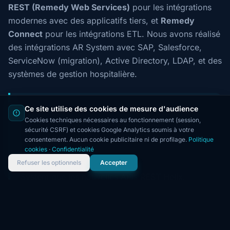
REST (Remedy Web Services)
pour les intégrations
modernes avec des applicatifs tiers, et
Remedy
Connect
pour les intégrations ETL. Nous avons réalisé
des intégrations AR System avec SAP, Salesforce,
ServiceNow (migration), Active Directory, LDAP, et des
systèmes de gestion hospitalière.
Ce site utilise des cookies de mesure d'audience
💡 INNOSYS développe des applications AR
Cookies techniques nécessaires au fonctionnement (session,
System dédiées depuis 2005. Nous intervenons
sécurité CSRF) et cookies Google Analytics soumis à votre
sur BMC Helix 20.x et 21.x (SaaS et on-premise),
consentement. Aucun cookie publicitaire ni de profilage.
Politique
AR System 9.x et legacy. Nos équipes maîtrisent
cookies
·
Confidentialité
aussi bien le développement bas niveau AR
Refuser les optionnels
Accepter
System que les nouvelles APIs REST Helix.
Contactez-nous pour une estimation de votre
projet.