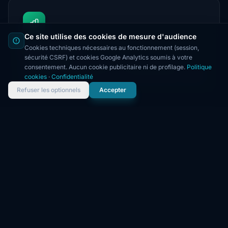
Ce site utilise des cookies de mesure d'audience
Cookies techniques nécessaires au fonctionnement (session,
Performance
sécurité CSRF) et cookies Google Analytics soumis à votre
Nous livrons des solutions techniques robustes,
consentement. Aucun cookie publicitaire ni de profilage.
Politique
scalables et optimisées pour vos performances métier.
cookies
·
Confidentialité
Refuser les optionnels
Accepter
Innovation
Nous restons à la pointe des technologies pour vous
proposer les meilleures solutions du marché.